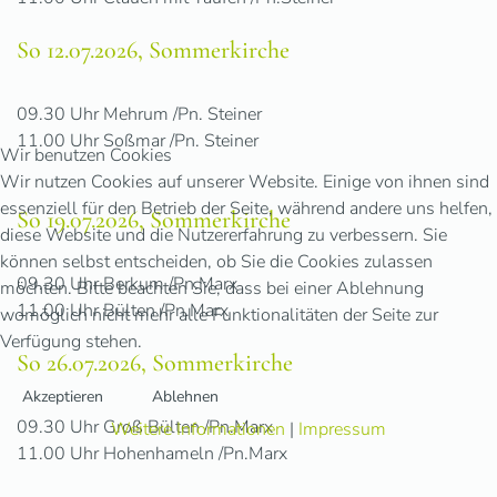
So 12.07.2026, Sommerkirche
09.30 Uhr Mehrum /Pn. Steiner
11.00 Uhr Soßmar /Pn. Steiner
Wir benutzen Cookies
Wir nutzen Cookies auf unserer Website. Einige von ihnen sind
essenziell für den Betrieb der Seite, während andere uns helfen,
So 19.07.2026, Sommerkirche
diese Website und die Nutzererfahrung zu verbessern. Sie
können selbst entscheiden, ob Sie die Cookies zulassen
09.30 Uhr Berkum /Pn.Marx
möchten. Bitte beachten Sie, dass bei einer Ablehnung
11.00 Uhr Bülten /Pn.Marx
womöglich nicht mehr alle Funktionalitäten der Seite zur
Verfügung stehen.
So 26.07.2026, Sommerkirche
Akzeptieren
Ablehnen
09.30 Uhr Groß Bülten /Pn.Marx
Weitere Informationen
|
Impressum
11.00 Uhr Hohenhameln /Pn.Marx