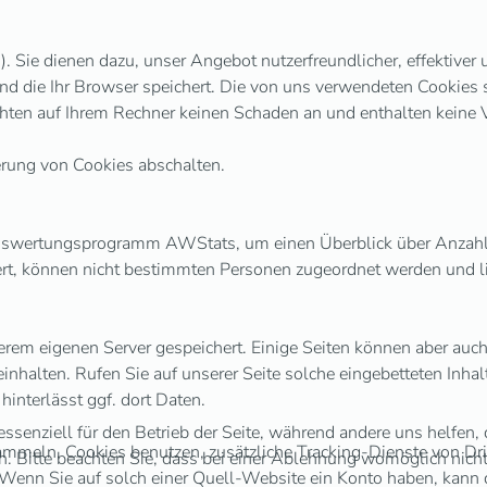
 Sie dienen dazu, unser Angebot nutzerfreundlicher, effektiver 
und die Ihr Browser speichert. Die von uns verwendeten Cookies
hten auf Ihrem Rechner keinen Schaden an und enthalten keine V
erung von Cookies abschalten.
uswertungsprogramm AWStats, um einen Überblick über Anzahl 
rt, können nicht bestimmten Personen zugeordnet werden und li
rem eigenen Server gespeichert. Einige Seiten können aber auch e
inhalten. Rufen Sie auf unserer Seite solche eingebetteten Inhalt
interlässt ggf. dort Daten.
ssenziell für den Betrieb der Seite, während andere uns helfen,
meln, Cookies benutzen, zusätzliche Tracking-Dienste von Dritt
. Bitte beachten Sie, dass bei einer Ablehnung womöglich nicht 
 Wenn Sie auf solch einer Quell-Website ein Konto haben, kann 