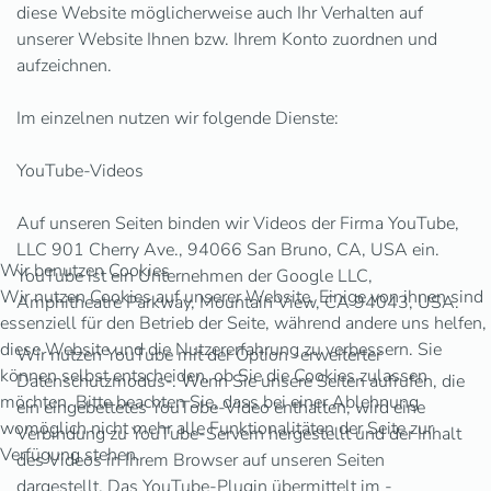
diese Website möglicherweise auch Ihr Verhalten auf
unserer Website Ihnen bzw. Ihrem Konto zuordnen und
aufzeichnen.
Im einzelnen nutzen wir folgende Dienste:
YouTube-Videos
Auf unseren Seiten binden wir Videos der Firma YouTube,
LLC 901 Cherry Ave., 94066 San Bruno, CA, USA ein.
Wir benutzen Cookies
YouTube ist ein Unternehmen der Google LLC,
Wir nutzen Cookies auf unserer Website. Einige von ihnen sind
Amphitheatre Parkway, Mountain View, CA 94043, USA.
essenziell für den Betrieb der Seite, während andere uns helfen,
diese Website und die Nutzererfahrung zu verbessern. Sie
Wir nutzen YouTube mit der Option -erweiterter
können selbst entscheiden, ob Sie die Cookies zulassen
Datenschutzmodus-. Wenn Sie unsere Seiten aufrufen, die
möchten. Bitte beachten Sie, dass bei einer Ablehnung
ein eingebettetes YouTobe-Video enthalten, wird eine
womöglich nicht mehr alle Funktionalitäten der Seite zur
Verbindung zu YouTube-Servern hergestellt und der Inhalt
Verfügung stehen.
des Videos in Ihrem Browser auf unseren Seiten
dargestellt. Das YouTube-Plugin übermittelt im -