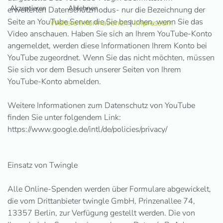
Akzeptieren
Ablehnen
erweiterten Datenschutzmodus- nur die Bezeichnung der
Seite an YouTube Server die Sie besuchen, wenn Sie das
Weitere Informationen
|
Impressum
Video anschauen. Haben Sie sich an Ihrem YouTube-Konto
angemeldet, werden diese Informationen Ihrem Konto bei
YouTube zugeordnet. Wenn Sie das nicht möchten, müssen
Sie sich vor dem Besuch unserer Seiten von Ihrem
YouTube-Konto abmelden.
Weitere Informationen zum Datenschutz von YouTube
finden Sie unter folgendem Link:
https://www.google.de/intl/de/policies/privacy/
Einsatz von Twingle
Alle Online-Spenden werden über Formulare abgewickelt,
die vom Drittanbieter twingle GmbH, Prinzenallee 74,
13357 Berlin, zur Verfügung gestellt werden. Die von