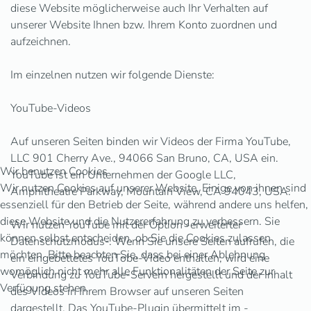
diese Website möglicherweise auch Ihr Verhalten auf
unserer Website Ihnen bzw. Ihrem Konto zuordnen und
aufzeichnen.
Im einzelnen nutzen wir folgende Dienste:
YouTube-Videos
Auf unseren Seiten binden wir Videos der Firma YouTube,
LLC 901 Cherry Ave., 94066 San Bruno, CA, USA ein.
Wir benutzen Cookies
YouTube ist ein Unternehmen der Google LLC,
Wir nutzen Cookies auf unserer Website. Einige von ihnen sind
Amphitheatre Parkway, Mountain View, CA 94043, USA.
essenziell für den Betrieb der Seite, während andere uns helfen,
diese Website und die Nutzererfahrung zu verbessern. Sie
Wir nutzen YouTube mit der Option -erweiterter
können selbst entscheiden, ob Sie die Cookies zulassen
Datenschutzmodus-. Wenn Sie unsere Seiten aufrufen, die
möchten. Bitte beachten Sie, dass bei einer Ablehnung
ein eingebettetes YouTobe-Video enthalten, wird eine
womöglich nicht mehr alle Funktionalitäten der Seite zur
Verbindung zu YouTube-Servern hergestellt und der Inhalt
Verfügung stehen.
des Videos in Ihrem Browser auf unseren Seiten
dargestellt. Das YouTube-Plugin übermittelt im -