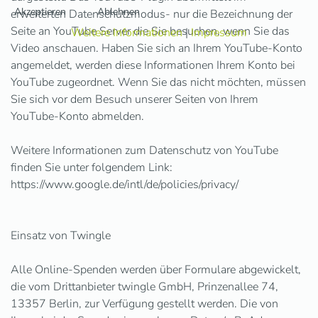
Akzeptieren
Ablehnen
erweiterten Datenschutzmodus- nur die Bezeichnung der
Seite an YouTube Server die Sie besuchen, wenn Sie das
Weitere Informationen
|
Impressum
Video anschauen. Haben Sie sich an Ihrem YouTube-Konto
angemeldet, werden diese Informationen Ihrem Konto bei
YouTube zugeordnet. Wenn Sie das nicht möchten, müssen
Sie sich vor dem Besuch unserer Seiten von Ihrem
YouTube-Konto abmelden.
Weitere Informationen zum Datenschutz von YouTube
finden Sie unter folgendem Link:
https://www.google.de/intl/de/policies/privacy/
Einsatz von Twingle
Alle Online-Spenden werden über Formulare abgewickelt,
die vom Drittanbieter twingle GmbH, Prinzenallee 74,
13357 Berlin, zur Verfügung gestellt werden. Die von